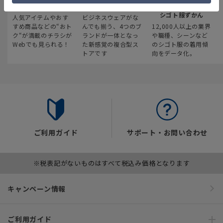
最新のお買い得情報
スーツスクエア
みんなの
シゴト服ずかん
人気アイテムやおす
ビジネスウェアがな
すめ商品などの“おト
んでも揃う、4つのブ
12,000人以上の業界
ク“が満載のチラシが
ランドが一体となっ
や職種、シーンなど
Webでも見られる！
た新感覚の複合型ス
のシゴト服の着用傾
トアです
向をデータ化。
ご利用ガイド
サポート・お問い合わせ
※税表記がないものはすべて税込み価格となります
キャンペーン情報
ご利用ガイド