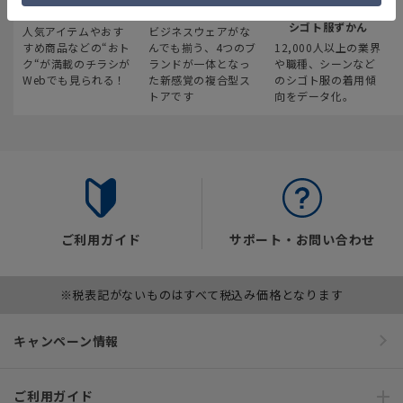
最新のお買い得情報
スーツスクエア
みんなの
シゴト服ずかん
人気アイテムやおす
ビジネスウェアがな
すめ商品などの“おト
んでも揃う、4つのブ
12,000人以上の業界
ク“が満載のチラシが
ランドが一体となっ
や職種、シーンなど
Webでも見られる！
た新感覚の複合型ス
のシゴト服の着用傾
トアです
向をデータ化。
ご利用ガイド
サポート・お問い合わせ
※税表記がないものはすべて税込み価格となります
キャンペーン情報
ご利用ガイド