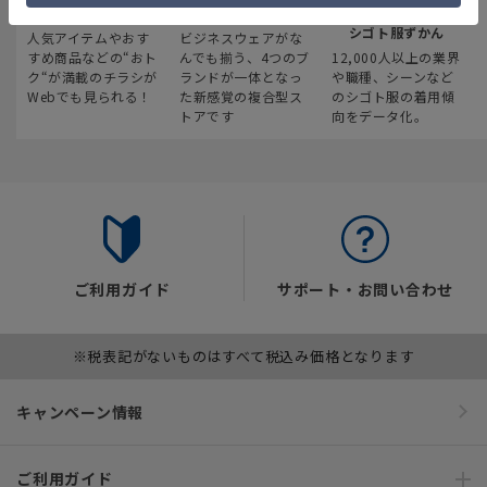
最新のお買い得情報
スーツスクエア
みんなの
シゴト服ずかん
人気アイテムやおす
ビジネスウェアがな
すめ商品などの“おト
んでも揃う、4つのブ
12,000人以上の業界
ク“が満載のチラシが
ランドが一体となっ
や職種、シーンなど
Webでも見られる！
た新感覚の複合型ス
のシゴト服の着用傾
トアです
向をデータ化。
ご利用ガイド
サポート・お問い合わせ
※税表記がないものはすべて税込み価格となります
キャンペーン情報
ご利用ガイド