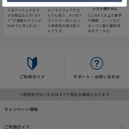
最新のお買い得情報
スーツスクエア
みんなの
シゴト服ずかん
人気アイテムやおす
ビジネスウェアがな
すめ商品などの“おト
んでも揃う、4つのブ
12,000人以上の業界
ク“が満載のチラシが
ランドが一体となっ
や職種、シーンなど
Webでも見られる！
た新感覚の複合型ス
のシゴト服の着用傾
トアです
向をデータ化。
ご利用ガイド
サポート・お問い合わせ
※税表記がないものはすべて税込み価格となります
キャンペーン情報
ご利用ガイド