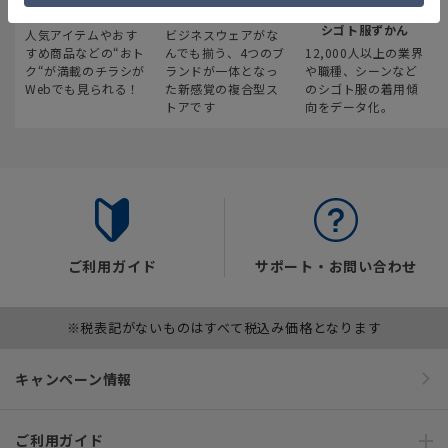
最新のお買い得情報
スーツスクエア
みんなの
シゴト服ずかん
人気アイテムやおす
ビジネスウェアがな
すめ商品などの“おト
んでも揃う、4つのブ
12,000人以上の業界
ク“が満載のチラシが
ランドが一体となっ
や職種、シーンなど
Webでも見られる！
た新感覚の複合型ス
のシゴト服の着用傾
トアです
向をデータ化。
ご利用ガイド
サポート・お問い合わせ
※税表記がないものはすべて税込み価格となります
キャンペーン情報
ご利用ガイド