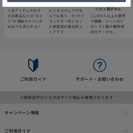
最新のお買い得情報
スーツスクエア
みんなの
シゴト服ずかん
人気アイテムやおす
ビジネスウェアがな
すめ商品などの“おト
んでも揃う、4つのブ
12,000人以上の業界
ク“が満載のチラシが
ランドが一体となっ
や職種、シーンなど
Webでも見られる！
た新感覚の複合型ス
のシゴト服の着用傾
トアです
向をデータ化。
ご利用ガイド
サポート・お問い合わせ
※税表記がないものはすべて税込み価格となります
キャンペーン情報
ご利用ガイド