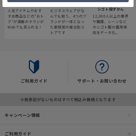
最新のお買い得情報
スーツスクエア
みんなの
シゴト服ずかん
人気アイテムやおす
ビジネスウェアがな
すめ商品などの“おト
んでも揃う、4つのブ
12,000人以上の業界
ク“が満載のチラシが
ランドが一体となっ
や職種、シーンなど
Webでも見られる！
た新感覚の複合型ス
のシゴト服の着用傾
トアです
向をデータ化。
ご利用ガイド
サポート・お問い合わせ
※税表記がないものはすべて税込み価格となります
キャンペーン情報
ご利用ガイド