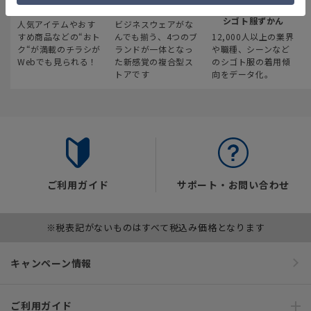
最新のお買い得情報
スーツスクエア
みんなの
シゴト服ずかん
人気アイテムやおす
ビジネスウェアがな
すめ商品などの“おト
んでも揃う、4つのブ
12,000人以上の業界
ク“が満載のチラシが
ランドが一体となっ
や職種、シーンなど
Webでも見られる！
た新感覚の複合型ス
のシゴト服の着用傾
トアです
向をデータ化。
ご利用ガイド
サポート・お問い合わせ
※税表記がないものはすべて税込み価格となります
キャンペーン情報
ご利用ガイド