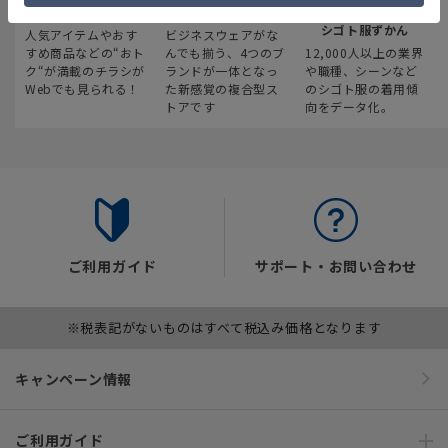
最新のお買い得情報
スーツスクエア
みんなの
シゴト服ずかん
人気アイテムやおす
ビジネスウェアがな
すめ商品などの“おト
んでも揃う、4つのブ
12,000人以上の業界
ク“が満載のチラシが
ランドが一体となっ
や職種、シーンなど
Webでも見られる！
た新感覚の複合型ス
のシゴト服の着用傾
トアです
向をデータ化。
ご利用ガイド
サポート・お問い合わせ
※税表記がないものはすべて税込み価格となります
キャンペーン情報
ご利用ガイド