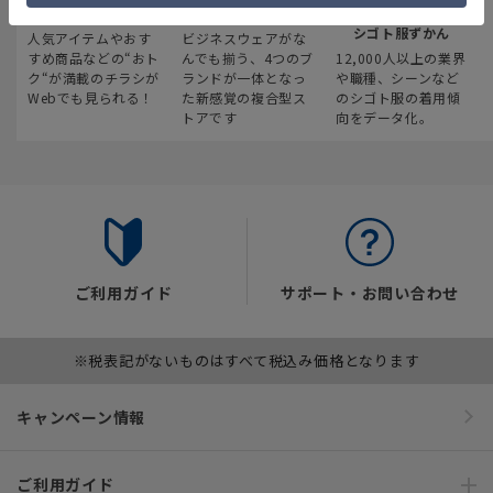
最新のお買い得情報
スーツスクエア
みんなの
シゴト服ずかん
人気アイテムやおす
ビジネスウェアがな
すめ商品などの“おト
んでも揃う、4つのブ
12,000人以上の業界
ク“が満載のチラシが
ランドが一体となっ
や職種、シーンなど
Webでも見られる！
た新感覚の複合型ス
のシゴト服の着用傾
トアです
向をデータ化。
ご利用ガイド
サポート・お問い合わせ
※税表記がないものはすべて税込み価格となります
キャンペーン情報
ご利用ガイド