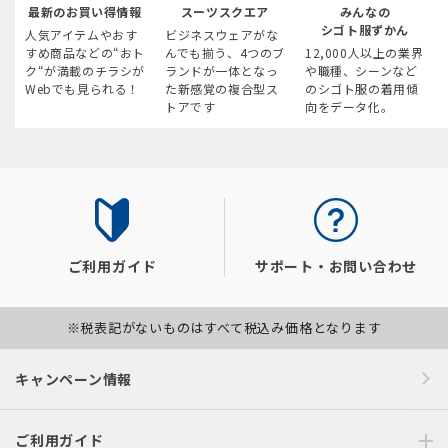
最新のお買い得情報
スーツスクエア
みんなの
シゴト服ずかん
人気アイテムやおす
ビジネスウェアがな
すめ商品などの“おト
んでも揃う、4つのブ
12,000人以上の業界
ク“が満載のチラシが
ランドが一体となっ
や職種、シーンなど
Webでも見られる！
た新感覚の複合型ス
のシゴト服の着用傾
トアです
向をデータ化。
ご利用ガイド
サポート・お問い合わせ
※税表記がないものはすべて税込み価格となります
キャンペーン情報
ご利用ガイド