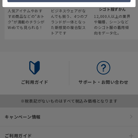
最新のお買い得情報
スーツスクエア
みんなの
シゴト服ずかん
人気アイテムやおす
ビジネスウェアがな
すめ商品などの“おト
んでも揃う、4つのブ
12,000人以上の業界
ク“が満載のチラシが
ランドが一体となっ
や職種、シーンなど
Webでも見られる！
た新感覚の複合型ス
のシゴト服の着用傾
トアです
向をデータ化。
ご利用ガイド
サポート・お問い合わせ
※税表記がないものはすべて税込み価格となります
キャンペーン情報
ご利用ガイド