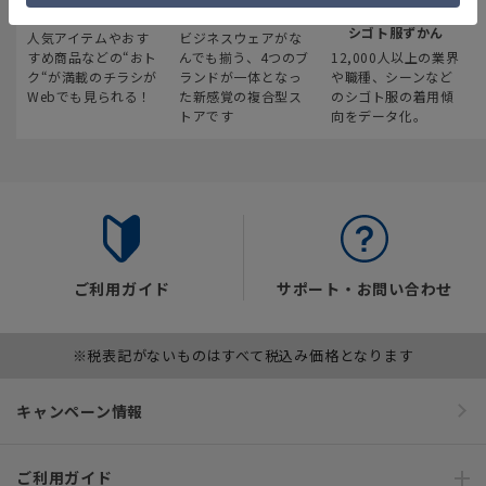
最新のお買い得情報
スーツスクエア
みんなの
シゴト服ずかん
人気アイテムやおす
ビジネスウェアがな
すめ商品などの“おト
んでも揃う、4つのブ
12,000人以上の業界
ク“が満載のチラシが
ランドが一体となっ
や職種、シーンなど
Webでも見られる！
た新感覚の複合型ス
のシゴト服の着用傾
トアです
向をデータ化。
ご利用ガイド
サポート・お問い合わせ
※税表記がないものはすべて税込み価格となります
キャンペーン情報
ご利用ガイド