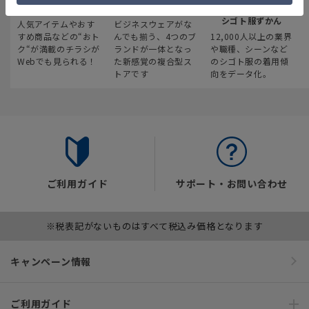
最新のお買い得情報
スーツスクエア
みんなの
シゴト服ずかん
人気アイテムやおす
ビジネスウェアがな
すめ商品などの“おト
んでも揃う、4つのブ
12,000人以上の業界
ク“が満載のチラシが
ランドが一体となっ
や職種、シーンなど
Webでも見られる！
た新感覚の複合型ス
のシゴト服の着用傾
トアです
向をデータ化。
ご利用ガイド
サポート・お問い合わせ
※税表記がないものはすべて税込み価格となります
キャンペーン情報
ご利用ガイド