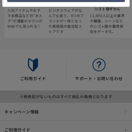
最新のお買い得情報
スーツスクエア
みんなの
シゴト服ずかん
人気アイテムやおす
ビジネスウェアがな
すめ商品などの“おト
んでも揃う、4つのブ
12,000人以上の業界
ク“が満載のチラシが
ランドが一体となっ
や職種、シーンなど
Webでも見られる！
た新感覚の複合型ス
のシゴト服の着用傾
トアです
向をデータ化。
ご利用ガイド
サポート・お問い合わせ
※税表記がないものはすべて税込み価格となります
キャンペーン情報
ご利用ガイド