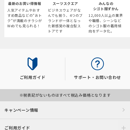
最新のお買い得情報
スーツスクエア
みんなの
シゴト服ずかん
人気アイテムやおす
ビジネスウェアがな
すめ商品などの“おト
んでも揃う、4つのブ
12,000人以上の業界
ク“が満載のチラシが
ランドが一体となっ
や職種、シーンなど
Webでも見られる！
た新感覚の複合型ス
のシゴト服の着用傾
トアです
向をデータ化。
ご利用ガイド
サポート・お問い合わせ
※税表記がないものはすべて税込み価格となります
キャンペーン情報
ご利用ガイド