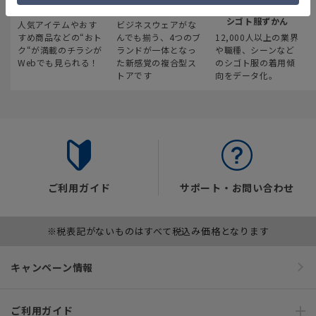
最新のお買い得情報
スーツスクエア
みんなの
シゴト服ずかん
人気アイテムやおす
ビジネスウェアがな
すめ商品などの“おト
んでも揃う、4つのブ
12,000人以上の業界
ク“が満載のチラシが
ランドが一体となっ
や職種、シーンなど
Webでも見られる！
た新感覚の複合型ス
のシゴト服の着用傾
トアです
向をデータ化。
ご利用ガイド
サポート・お問い合わせ
※税表記がないものはすべて税込み価格となります
キャンペーン情報
ご利用ガイド