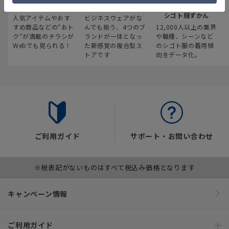
最新のお買い得情報
スーツスクエア
みんなの
シゴト服ずかん
人気アイテムやおす
ビジネスウェアがな
すめ商品などの“おト
んでも揃う、4つのブ
12,000人以上の業界
ク“が満載のチラシが
ランドが一体となっ
や職種、シーンなど
Webでも見られる！
た新感覚の複合型ス
のシゴト服の着用傾
トアです
向をデータ化。
ご利用ガイド
サポート・お問い合わせ
※税表記がないものはすべて税込み価格となります
キャンペーン情報
ご利用ガイド