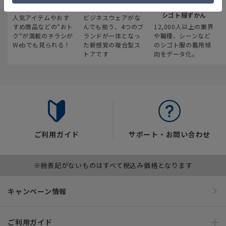
最新のお買い得情報
スーツスクエア
みんなの
シゴト服ずかん
人気アイテムやおす
ビジネスウェアがな
すめ商品などの“おト
んでも揃う、4つのブ
12,000人以上の業界
ク“が満載のチラシが
ランドが一体となっ
や職種、シーンなど
Webでも見られる！
た新感覚の複合型ス
のシゴト服の着用傾
トアです
向をデータ化。
ご利用ガイド
サポート・お問い合わせ
※税表記がないものはすべて税込み価格となります
キャンペーン情報
ご利用ガイド