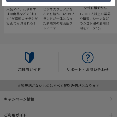
最新のお買い得情報
スーツスクエア
みんなの
シゴト服ずかん
人気アイテムやおす
ビジネスウェアがな
すめ商品などの“おト
んでも揃う、4つのブ
12,000人以上の業界
ク“が満載のチラシが
ランドが一体となっ
や職種、シーンなど
Webでも見られる！
た新感覚の複合型ス
のシゴト服の着用傾
トアです
向をデータ化。
ご利用ガイド
サポート・お問い合わせ
※税表記がないものはすべて税込み価格となります
キャンペーン情報
ご利用ガイド