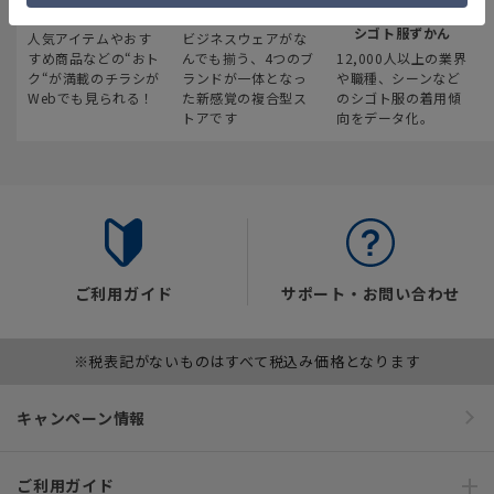
最新のお買い得情報
スーツスクエア
みんなの
シゴト服ずかん
人気アイテムやおす
ビジネスウェアがな
すめ商品などの“おト
んでも揃う、4つのブ
12,000人以上の業界
ク“が満載のチラシが
ランドが一体となっ
や職種、シーンなど
Webでも見られる！
た新感覚の複合型ス
のシゴト服の着用傾
トアです
向をデータ化。
ご利用ガイド
サポート・お問い合わせ
※税表記がないものはすべて税込み価格となります
キャンペーン情報
ご利用ガイド