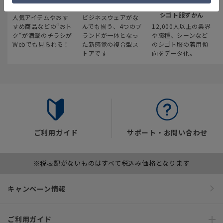
最新のお買い得情報
スーツスクエア
みんなの
シゴト服ずかん
人気アイテムやおす
ビジネスウェアがな
すめ商品などの“おト
んでも揃う、4つのブ
12,000人以上の業界
ク“が満載のチラシが
ランドが一体となっ
や職種、シーンなど
Webでも見られる！
た新感覚の複合型ス
のシゴト服の着用傾
トアです
向をデータ化。
ご利用ガイド
サポート・お問い合わせ
※税表記がないものはすべて税込み価格となります
キャンペーン情報
ご利用ガイド