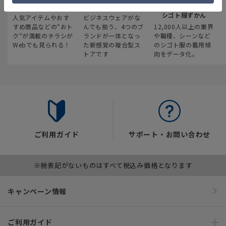
最新のお買い得情報
スーツスクエア
みんなの
シゴト服ずかん
人気アイテムやおす
ビジネスウェアがな
すめ商品などの“おト
んでも揃う、4つのブ
12,000人以上の業界
ク“が満載のチラシが
ランドが一体となっ
や職種、シーンなど
Webでも見られる！
た新感覚の複合型ス
のシゴト服の着用傾
トアです
向をデータ化。
ご利用ガイド
サポート・お問い合わせ
※税表記がないものはすべて税込み価格となります
キャンペーン情報
ご利用ガイド