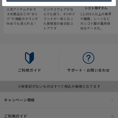
最新のお買い得情報
スーツスクエア
みんなの
シゴト服ずかん
人気アイテムやおす
ビジネスウェアがな
すめ商品などの“おト
んでも揃う、4つのブ
12,000人以上の業界
ク“が満載のチラシが
ランドが一体となっ
や職種、シーンなど
Webでも見られる！
た新感覚の複合型ス
のシゴト服の着用傾
トアです
向をデータ化。
ご利用ガイド
サポート・お問い合わせ
※税表記がないものはすべて税込み価格となります
キャンペーン情報
ご利用ガイド