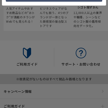
最新のお買い得情報
スーツスクエア
みんなの
シゴト服ずかん
人気アイテムやおす
ビジネスウェアがな
すめ商品などの“おト
んでも揃う、4つのブ
12,000人以上の業界
ク“が満載のチラシが
ランドが一体となっ
や職種、シーンなど
Webでも見られる！
た新感覚の複合型ス
のシゴト服の着用傾
トアです
向をデータ化。
ご利用ガイド
サポート・お問い合わせ
※税表記がないものはすべて税込み価格となります
キャンペーン情報
ご利用ガイド