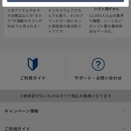
最新のお買い得情報
スーツスクエア
みんなの
シゴト服ずかん
人気アイテムやおす
ビジネスウェアがな
すめ商品などの“おト
んでも揃う、4つのブ
12,000人以上の業界
ク“が満載のチラシが
ランドが一体となっ
や職種、シーンなど
Webでも見られる！
た新感覚の複合型ス
のシゴト服の着用傾
トアです
向をデータ化。
ご利用ガイド
サポート・お問い合わせ
※税表記がないものはすべて税込み価格となります
キャンペーン情報
ご利用ガイド