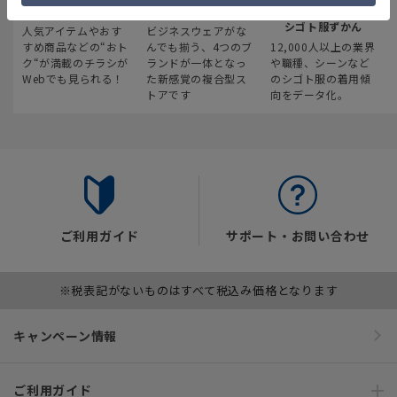
最新のお買い得情報
スーツスクエア
みんなの
シゴト服ずかん
人気アイテムやおす
ビジネスウェアがな
すめ商品などの“おト
んでも揃う、4つのブ
12,000人以上の業界
ク“が満載のチラシが
ランドが一体となっ
や職種、シーンなど
Webでも見られる！
た新感覚の複合型ス
のシゴト服の着用傾
トアです
向をデータ化。
ご利用ガイド
サポート・お問い合わせ
※税表記がないものはすべて税込み価格となります
キャンペーン情報
ご利用ガイド