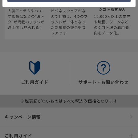
最新のお買い得情報
スーツスクエア
みんなの
シゴト服ずかん
人気アイテムやおす
ビジネスウェアがな
すめ商品などの“おト
んでも揃う、4つのブ
12,000人以上の業界
ク“が満載のチラシが
ランドが一体となっ
や職種、シーンなど
Webでも見られる！
た新感覚の複合型ス
のシゴト服の着用傾
トアです
向をデータ化。
ご利用ガイド
サポート・お問い合わせ
※税表記がないものはすべて税込み価格となります
キャンペーン情報
ご利用ガイド