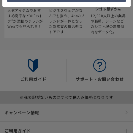
最新のお買い得情報
スーツスクエア
みんなの
シゴト服ずかん
人気アイテムやおす
ビジネスウェアがな
すめ商品などの“おト
んでも揃う、4つのブ
12,000人以上の業界
ク“が満載のチラシが
ランドが一体となっ
や職種、シーンなど
Webでも見られる！
た新感覚の複合型ス
のシゴト服の着用傾
トアです
向をデータ化。
ご利用ガイド
サポート・お問い合わせ
※税表記がないものはすべて税込み価格となります
キャンペーン情報
ご利用ガイド