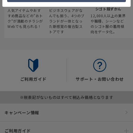
最新のお買い得情報
スーツスクエア
みんなの
シゴト服ずかん
人気アイテムやおす
ビジネスウェアがな
すめ商品などの“おト
んでも揃う、4つのブ
12,000人以上の業界
ク“が満載のチラシが
ランドが一体となっ
や職種、シーンなど
Webでも見られる！
た新感覚の複合型ス
のシゴト服の着用傾
トアです
向をデータ化。
ご利用ガイド
サポート・お問い合わせ
※税表記がないものはすべて税込み価格となります
キャンペーン情報
ご利用ガイド