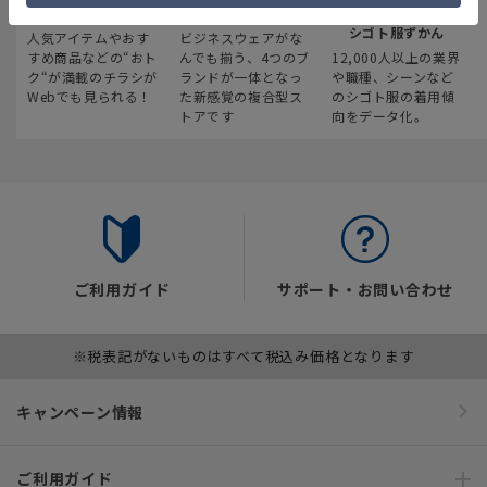
最新のお買い得情報
スーツスクエア
みんなの
シゴト服ずかん
人気アイテムやおす
ビジネスウェアがな
すめ商品などの“おト
んでも揃う、4つのブ
12,000人以上の業界
ク“が満載のチラシが
ランドが一体となっ
や職種、シーンなど
Webでも見られる！
た新感覚の複合型ス
のシゴト服の着用傾
トアです
向をデータ化。
ご利用ガイド
サポート・お問い合わせ
※税表記がないものはすべて税込み価格となります
キャンペーン情報
ご利用ガイド