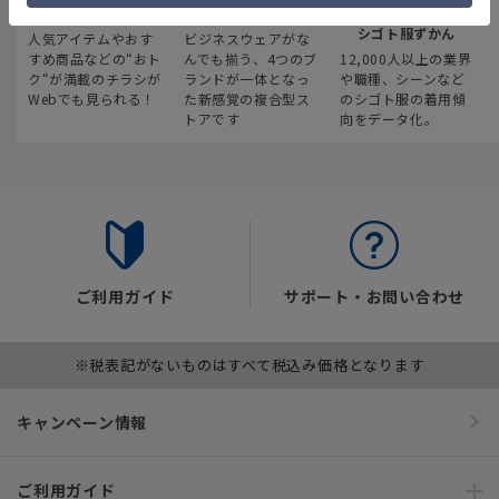
最新のお買い得情報
スーツスクエア
みんなの
シゴト服ずかん
人気アイテムやおす
ビジネスウェアがな
すめ商品などの“おト
んでも揃う、4つのブ
12,000人以上の業界
ク“が満載のチラシが
ランドが一体となっ
や職種、シーンなど
Webでも見られる！
た新感覚の複合型ス
のシゴト服の着用傾
トアです
向をデータ化。
ご利用ガイド
サポート・お問い合わせ
※税表記がないものはすべて税込み価格となります
キャンペーン情報
ご利用ガイド