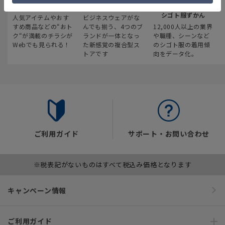
最新のお買い得情報
スーツスクエア
みんなの
シゴト服ずかん
人気アイテムやおす
ビジネスウェアがな
すめ商品などの“おト
んでも揃う、4つのブ
12,000人以上の業界
ク“が満載のチラシが
ランドが一体となっ
や職種、シーンなど
Webでも見られる！
た新感覚の複合型ス
のシゴト服の着用傾
トアです
向をデータ化。
ご利用ガイド
サポート・お問い合わせ
※税表記がないものはすべて税込み価格となります
キャンペーン情報
ご利用ガイド