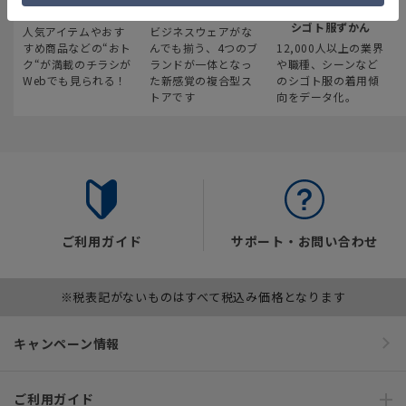
最新のお買い得情報
スーツスクエア
みんなの
シゴト服ずかん
人気アイテムやおす
ビジネスウェアがな
すめ商品などの“おト
んでも揃う、4つのブ
12,000人以上の業界
ク“が満載のチラシが
ランドが一体となっ
や職種、シーンなど
Webでも見られる！
た新感覚の複合型ス
のシゴト服の着用傾
トアです
向をデータ化。
ご利用ガイド
サポート・お問い合わせ
※税表記がないものはすべて税込み価格となります
キャンペーン情報
ご利用ガイド