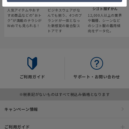
最新のお買い得情報
スーツスクエア
みんなの
シゴト服ずかん
人気アイテムやおす
ビジネスウェアがな
すめ商品などの“おト
んでも揃う、4つのブ
12,000人以上の業界
ク“が満載のチラシが
ランドが一体となっ
や職種、シーンなど
Webでも見られる！
た新感覚の複合型ス
のシゴト服の着用傾
トアです
向をデータ化。
ご利用ガイド
サポート・お問い合わせ
※税表記がないものはすべて税込み価格となります
キャンペーン情報
ご利用ガイド