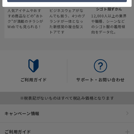
最新のお買い得情報
スーツスクエア
みんなの
シゴト服ずかん
人気アイテムやおす
ビジネスウェアがな
すめ商品などの“おト
んでも揃う、4つのブ
12,000人以上の業界
ク“が満載のチラシが
ランドが一体となっ
や職種、シーンなど
Webでも見られる！
た新感覚の複合型ス
のシゴト服の着用傾
トアです
向をデータ化。
ご利用ガイド
サポート・お問い合わせ
※税表記がないものはすべて税込み価格となります
キャンペーン情報
ご利用ガイド