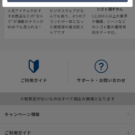
最新のお買い得情報
スーツスクエア
みんなの
シゴト服ずかん
人気アイテムやおす
ビジネスウェアがな
すめ商品などの“おト
んでも揃う、4つのブ
12,000人以上の業界
ク“が満載のチラシが
ランドが一体となっ
や職種、シーンなど
Webでも見られる！
た新感覚の複合型ス
のシゴト服の着用傾
トアです
向をデータ化。
ご利用ガイド
サポート・お問い合わせ
※税表記がないものはすべて税込み価格となります
キャンペーン情報
ご利用ガイド