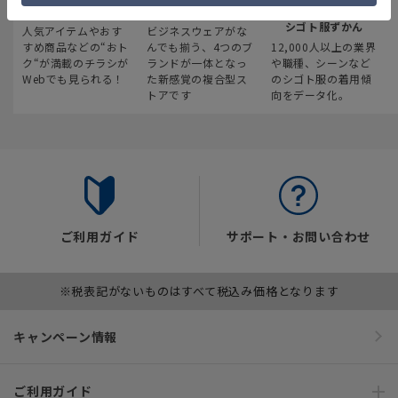
最新のお買い得情報
スーツスクエア
みんなの
シゴト服ずかん
人気アイテムやおす
ビジネスウェアがな
すめ商品などの“おト
んでも揃う、4つのブ
12,000人以上の業界
ク“が満載のチラシが
ランドが一体となっ
や職種、シーンなど
Webでも見られる！
た新感覚の複合型ス
のシゴト服の着用傾
トアです
向をデータ化。
ご利用ガイド
サポート・お問い合わせ
※税表記がないものはすべて税込み価格となります
キャンペーン情報
ご利用ガイド