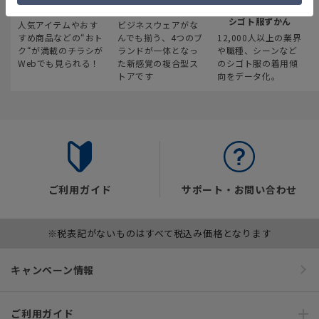
最新のお買い得情報
スーツスクエア
みんなの
シゴト服ずかん
人気アイテムやおす
ビジネスウェアがな
すめ商品などの“おト
んでも揃う、4つのブ
12,000人以上の業界
ク“が満載のチラシが
ランドが一体となっ
や職種、シーンなど
Webでも見られる！
た新感覚の複合型ス
のシゴト服の着用傾
トアです
向をデータ化。
ご利用ガイド
サポート・お問い合わせ
※税表記がないものはすべて税込み価格となります
キャンペーン情報
ご利用ガイド