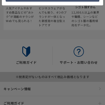
最新のお買い得情報
スーツスクエア
みんなの
シゴト服ずかん
人気アイテムやおす
ビジネスウェアがな
すめ商品などの“おト
んでも揃う、4つのブ
12,000人以上の業界
ク“が満載のチラシが
ランドが一体となっ
や職種、シーンなど
Webでも見られる！
た新感覚の複合型ス
のシゴト服の着用傾
トアです
向をデータ化。
ご利用ガイド
サポート・お問い合わせ
※税表記がないものはすべて税込み価格となります
キャンペーン情報
ご利用ガイド