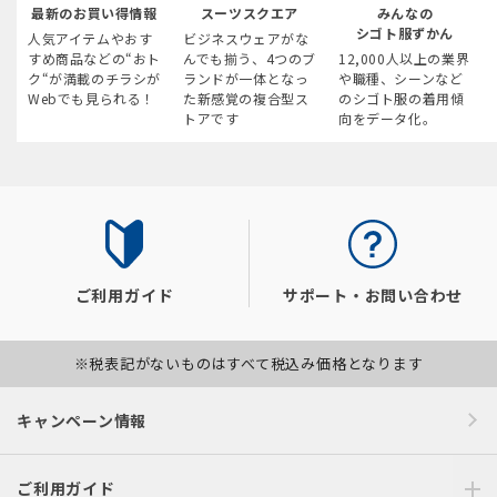
最新のお買い得情報
スーツスクエア
みんなの
シゴト服ずかん
人気アイテムやおす
ビジネスウェアがな
すめ商品などの“おト
んでも揃う、4つのブ
12,000人以上の業界
ク“が満載のチラシが
ランドが一体となっ
や職種、シーンなど
Webでも見られる！
た新感覚の複合型ス
のシゴト服の着用傾
トアです
向をデータ化。
ご利用ガイド
サポート・お問い合わせ
※税表記がないものはすべて税込み価格となります
キャンペーン情報
ご利用ガイド