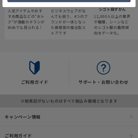
最新のお買い得情報
スーツスクエア
みんなの
シゴト服ずかん
人気アイテムやおす
ビジネスウェアがな
すめ商品などの“おト
んでも揃う、4つのブ
12,000人以上の業界
ク“が満載のチラシが
ランドが一体となっ
や職種、シーンなど
Webでも見られる！
た新感覚の複合型ス
のシゴト服の着用傾
トアです
向をデータ化。
ご利用ガイド
サポート・お問い合わせ
※税表記がないものはすべて税込み価格となります
キャンペーン情報
ご利用ガイド