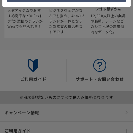
最新のお買い得情報
スーツスクエア
みんなの
シゴト服ずかん
人気アイテムやおす
ビジネスウェアがな
すめ商品などの“おト
んでも揃う、4つのブ
12,000人以上の業界
ク“が満載のチラシが
ランドが一体となっ
や職種、シーンなど
Webでも見られる！
た新感覚の複合型ス
のシゴト服の着用傾
トアです
向をデータ化。
ご利用ガイド
サポート・お問い合わせ
※税表記がないものはすべて税込み価格となります
キャンペーン情報
ご利用ガイド