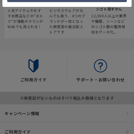
最新のお買い得情報
スーツスクエア
みんなの
シゴト服ずかん
人気アイテムやおす
ビジネスウェアがな
すめ商品などの“おト
んでも揃う、4つのブ
12,000人以上の業界
ク“が満載のチラシが
ランドが一体となっ
や職種、シーンなど
Webでも見られる！
た新感覚の複合型ス
のシゴト服の着用傾
トアです
向をデータ化。
ご利用ガイド
サポート・お問い合わせ
※税表記がないものはすべて税込み価格となります
キャンペーン情報
ご利用ガイド