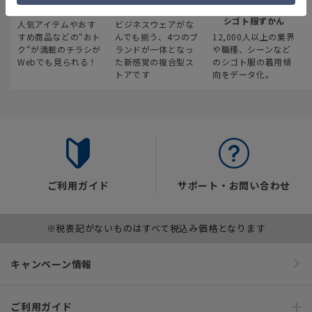
最新のお買い得情報
スーツスクエア
みんなの
シゴト服ずかん
人気アイテムやおす
ビジネスウェアがな
すめ商品などの“おト
んでも揃う、4つのブ
12,000人以上の業界
ク“が満載のチラシが
ランドが一体となっ
や職種、シーンなど
Webでも見られる！
た新感覚の複合型ス
のシゴト服の着用傾
トアです
向をデータ化。
ご利用ガイド
サポート・お問い合わせ
※税表記がないものはすべて税込み価格となります
キャンペーン情報
ご利用ガイド