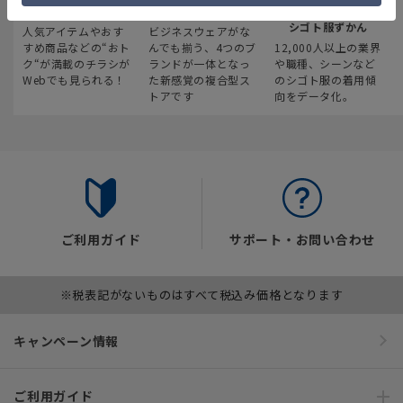
最新のお買い得情報
スーツスクエア
みんなの
シゴト服ずかん
人気アイテムやおす
ビジネスウェアがな
すめ商品などの“おト
んでも揃う、4つのブ
12,000人以上の業界
ク“が満載のチラシが
ランドが一体となっ
や職種、シーンなど
Webでも見られる！
た新感覚の複合型ス
のシゴト服の着用傾
トアです
向をデータ化。
ご利用ガイド
サポート・お問い合わせ
※税表記がないものはすべて税込み価格となります
キャンペーン情報
ご利用ガイド