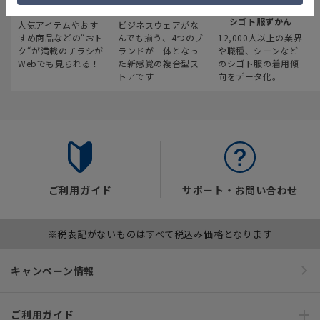
最新のお買い得情報
スーツスクエア
みんなの
シゴト服ずかん
人気アイテムやおす
ビジネスウェアがな
すめ商品などの“おト
んでも揃う、4つのブ
12,000人以上の業界
ク“が満載のチラシが
ランドが一体となっ
や職種、シーンなど
Webでも見られる！
た新感覚の複合型ス
のシゴト服の着用傾
トアです
向をデータ化。
ご利用ガイド
サポート・お問い合わせ
※税表記がないものはすべて税込み価格となります
キャンペーン情報
ご利用ガイド