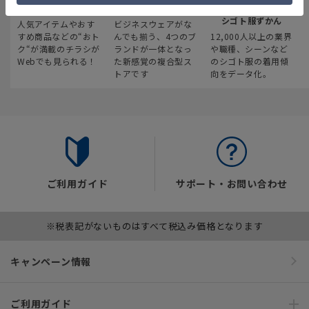
最新のお買い得情報
スーツスクエア
みんなの
シゴト服ずかん
人気アイテムやおす
ビジネスウェアがな
すめ商品などの“おト
んでも揃う、4つのブ
12,000人以上の業界
ク“が満載のチラシが
ランドが一体となっ
や職種、シーンなど
Webでも見られる！
た新感覚の複合型ス
のシゴト服の着用傾
トアです
向をデータ化。
ご利用ガイド
サポート・お問い合わせ
※税表記がないものはすべて税込み価格となります
キャンペーン情報
ご利用ガイド