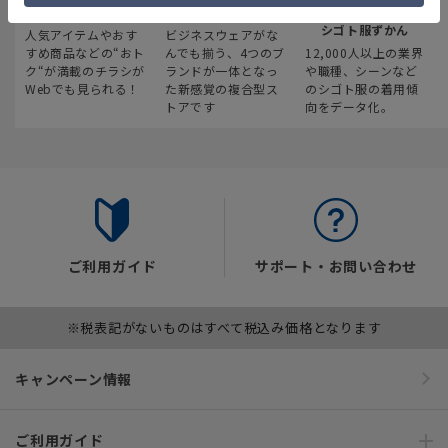
最新のお買い得情報
スーツスクエア
みんなの
シゴト服ずかん
人気アイテムやおす
ビジネスウェアがな
すめ商品などの“おト
んでも揃う、4つのブ
12,000人以上の業界
ク“が満載のチラシが
ランドが一体となっ
や職種、シーンなど
Webでも見られる！
た新感覚の複合型ス
のシゴト服の着用傾
トアです
向をデータ化。
ご利用ガイド
サポート・お問い合わせ
※税表記がないものはすべて税込み価格となります
キャンペーン情報
ご利用ガイド