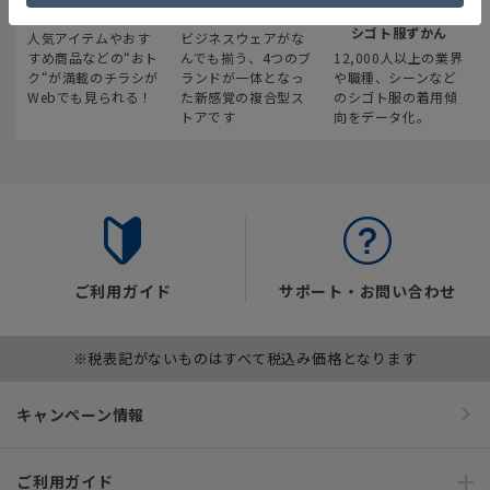
最新のお買い得情報
スーツスクエア
みんなの
シゴト服ずかん
人気アイテムやおす
ビジネスウェアがな
すめ商品などの“おト
んでも揃う、4つのブ
12,000人以上の業界
ク“が満載のチラシが
ランドが一体となっ
や職種、シーンなど
Webでも見られる！
た新感覚の複合型ス
のシゴト服の着用傾
トアです
向をデータ化。
ご利用ガイド
サポート・お問い合わせ
※税表記がないものはすべて税込み価格となります
キャンペーン情報
ご利用ガイド